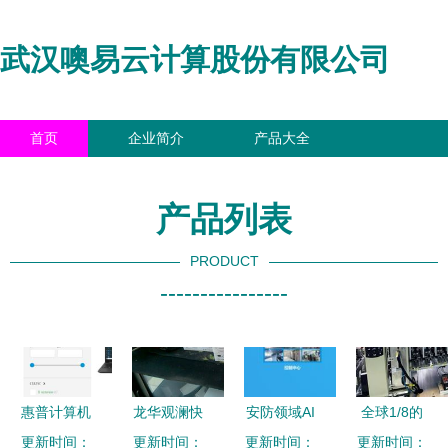
武汉噢易云计算股份有限公司
首页
企业简介
产品大全
联系我们
企业信息
访客留言
产品列表
PRODUCT
----------------
惠普计算机
龙华观澜快
安防领域AI
全球1/8的
更新时间：
系统服务
速上门电脑
更新时间：
芯片应用与
更新时间：
笔记本电脑
更新时间：