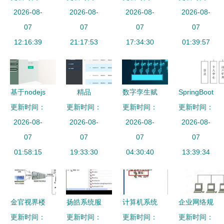
为企业数字
2026-08-
维修 系统
2026-08-
计算机系统
2026-08-
2026-08-
出自这里
化赋能的全
07
安装与组装
07
服务发展技
07
联想最大制
07
方位解决方
12:16:39
电脑服务全
21:17:53
17:34:30
术展望
造基地如何
01:39:57
案
解析
实现日处理
5000笔订
单？
基于nodejs
精品
数字孪生赋
SpringBoot
更新时间：
vue家居产
SpringCloud
更新时间：
更新时间：
能 构建智
校园新闻管
更新时间：
品的进销存
2026-08-
商品服务系
2026-08-
2026-08-
慧污水厂
理系统的设
2026-08-
系统 计算
07
统 疫情下
07
Web3D可
07
计与实现
07
机毕业设计
01:58:15
的微服务分
19:33:30
视化系统
04:30:40
——计算机
13:39:34
布式购物商
系统服务视
城设计与实
角
现
金官视界楼
扬皓系统服
计算机系统
企业网络规
更新时间：
宇自控
务优化管理
更新时间：
时间无法更
更新时间：
划与计算机
更新时间：