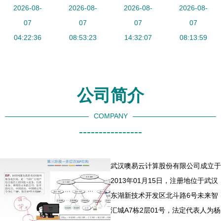
（BA）系
2026-08-
器 v1.0 绿
2026-08-
改？详细解
2026-08-
系统服务实
2026-08-
统监控内容
07
色免费版
07
决方案汇总
07
施方案
07
与计算机系
04:22:36
轻量高效的
08:53:23
14:32:07
08:13:59
统服务解析
计算机系统
服务优化工
具
公司简介
COMPANY
----------------
武汉噢易云计算股份有限公司成立于
2013年01月15日，注册地位于武汉
东湖新技术开发区北斗路6号未来智
汇城A7栋2层01号，法定代表人为杨