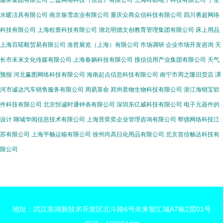
服务集团有限公司
三盈网络科技（信宜）有限公司
上海晖勒电子科技有限公司
宁圣
水暖洁具有限公司
南京振雪农业有限公司
重庆众商众信科技有限公司
四川勇超网络
科技有限公司
上海粒蔷科技有限公司
湖北明德文创教育管理集团有限公司
床上用品
上海百喏毅贸易有限公司
洛哲展览（上海）有限公司
市场调研
企业市场开发咨询
天
长市未末文化传媒有限公司
上海春躺科技有限公司
搜信信用产业集团有限公司
天气
预报
河北赢图网络科技有限公司
海南起点信息科技有限公司
南宁市周之隆旧货店
漯
河市诚达汽车销售服务有限公司
周易算命
郑州君物生物科技有限公司
浙江海销宝软
件科技有限公司
北京恒诚时通钟表有限公司
深圳东亿威科技有限公司
电子元器件的
设计
聊城华阅信息技术有限公司
上海营奕奕企业管理咨询有限公司
帮德网络科技江
苏有限公司
上海平畅运输有限公司
徐州尚高日化用品有限公司
北京首信畅达科技有
限公司
地址：武汉东湖新技术开发区北斗路6号未来智汇城A7栋2层01号