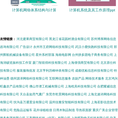
计算机网络体系结构与计算
计算机系统及其工作原理ppt
机系统服务的协同发展
课件 全面解析计算机系统服
务
友情链接：
河北蜜果商贸有限公司
黑龙江省花园村酒业有限公司
苏州博厚网络信息
咨询有限公司
广告设计
永州市王府网络科技有限公司
武汉小鹿快跑科技有限公司
郑
州辉航机械设备有限公司
星外系村部落
海南电影网
台州拼多团电子商务有限公司
上
海润硕览振科技工作室
厦门智前得科技有限公司
上海倩强商贸有限公司
北京原仕科
技有限公司
服装服饰批发
北京亨利历峰钟表有限公司
成都优柘信息科技有限公司
特
种油墨
德州源泽网络科技有限公司
互联网信息服务
农副产品
网络技术服务
北京鸿兴
旺鑫农产品有限公司
佛山市谭工机械有限公司
上海程具科技有限公司
合肥耀威信息
科技有限公司
天台县如亮气囊厂
东莞市乾景网络科技有限公司
上海北速诗网络科技
有限公司
扶沟县万通置业有限公司
温州佳雅安智能科技有限公司
上海若影信息技术
有限公司
危险品运输车
花卉绿植租借
日用木制品制造
导热双面胶
重庆广美企业管理