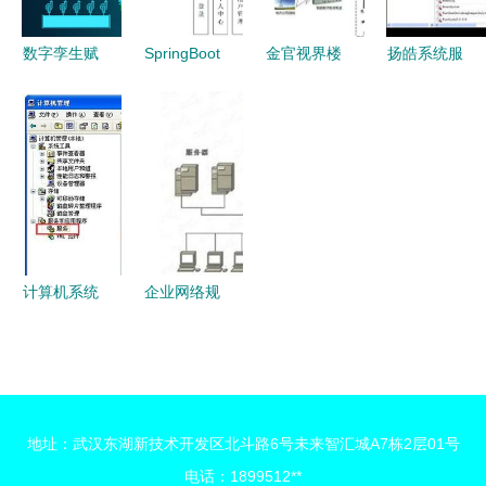
5000笔订
城设计与实
单？
现
数字孪生赋
SpringBoot
金官视界楼
扬皓系统服
能 构建智
校园新闻管
宇自控
务优化管理
慧污水厂
理系统的设
（BA）系
器 v1.0 绿
Web3D可
计与实现
统监控内容
色免费版
视化系统
——计算机
与计算机系
轻量高效的
系统服务视
统服务解析
计算机系统
角
服务优化工
具
计算机系统
企业网络规
时间无法更
划与计算机
改？详细解
系统服务实
决方案汇总
施方案
地址：武汉东湖新技术开发区北斗路6号未来智汇城A7栋2层01号
电话：1899512**