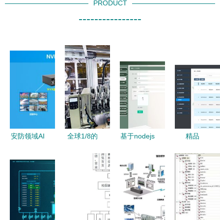
PRODUCT
----------------
安防领域AI
全球1/8的
基于nodejs
精品
芯片应用与
笔记本电脑
vue家居产
SpringCloud
计算机系统
出自这里
品的进销存
商品服务系
服务发展技
联想最大制
系统 计算
统 疫情下
术展望
造基地如何
机毕业设计
的微服务分
实现日处理
布式购物商