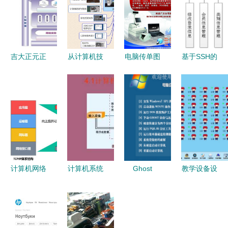
吉大正元正
从计算机技
电脑传单图
基于SSH的
式加入CSA
术小白到老
片
婴幼儿产品
联盟，共筑
司机 这方
销售系统的
数字安全新
法帮你“快
开发与设计
防线
进”20年
与计算机系
统服务研究
计算机网络
计算机系统
Ghost
教学设备设
体系结构与
及其工作原
Win7 SP1
施售后服务
计算机系统
理ppt课件
旗舰版32位
与计算机系
服务的协同
全面解析计
系统 v2022
统服务综合