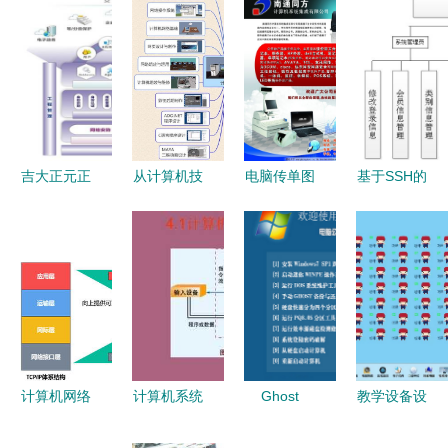
吉大正元正
从计算机技
电脑传单图
基于SSH的
式加入CSA
术小白到老
片
婴幼儿产品
联盟，共筑
司机 这方
销售系统的
数字安全新
法帮你“快
开发与设计
防线
进”20年
与计算机系
统服务研究
计算机网络
计算机系统
Ghost
教学设备设
体系结构与
及其工作原
Win7 SP1
施售后服务