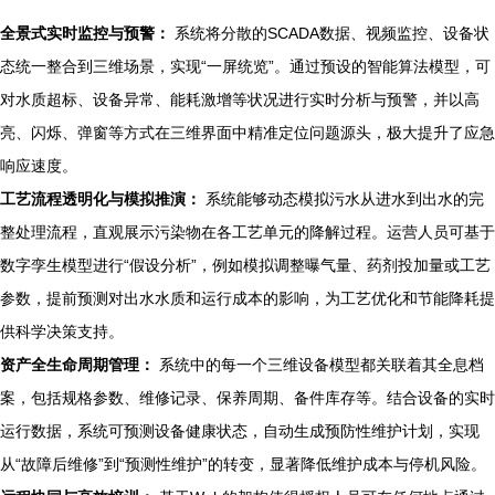
全景式实时监控与预警：
系统将分散的SCADA数据、视频监控、设备状
态统一整合到三维场景，实现“一屏统览”。通过预设的智能算法模型，可
对水质超标、设备异常、能耗激增等状况进行实时分析与预警，并以高
亮、闪烁、弹窗等方式在三维界面中精准定位问题源头，极大提升了应急
响应速度。
工艺流程透明化与模拟推演：
系统能够动态模拟污水从进水到出水的完
整处理流程，直观展示污染物在各工艺单元的降解过程。运营人员可基于
数字孪生模型进行“假设分析”，例如模拟调整曝气量、药剂投加量或工艺
参数，提前预测对出水水质和运行成本的影响，为工艺优化和节能降耗提
供科学决策支持。
资产全生命周期管理：
系统中的每一个三维设备模型都关联着其全息档
案，包括规格参数、维修记录、保养周期、备件库存等。结合设备的实时
运行数据，系统可预测设备健康状态，自动生成预防性维护计划，实现
从“故障后维修”到“预测性维护”的转变，显著降低维护成本与停机风险。