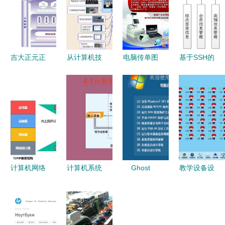
吉大正元正
从计算机技
电脑传单图
基于SSH的
式加入CSA
术小白到老
片
婴幼儿产品
联盟，共筑
司机 这方
销售系统的
数字安全新
法帮你“快
开发与设计
防线
进”20年
与计算机系
统服务研究
计算机网络
计算机系统
Ghost
教学设备设
体系结构与
及其工作原
Win7 SP1
施售后服务
计算机系统
理ppt课件
旗舰版32位
与计算机系
服务的协同
全面解析计
系统 v2022
统服务综合