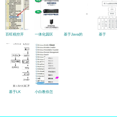
与实现
理系统设计
系统与上网
计算机系统
与实现
行为管理软
服务领域实
件在计算机
现新突破
系统服务中
的关键作用
百旺税控开
一体化园区
基于Java的
基于
票系统商品
通信系统
房屋租赁信
SpringBoot
和服务税收
融合工厂、
息系统毕业
与Vue.js的
分类编码操
学校与医院
设计 开
社区拼购商
作手册——
的高效解决
发、论文与
城系统设计
计算机系统
方案
部署指南
与实现
服务篇
基于LK
小白教你怎
PLC系列的
么删除系统
自动控制系
服务 计算
统在污水处
机系统服务