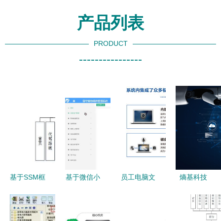
产品列表
PRODUCT
----------------
基于SSM框
基于微信小
员工电脑文
熵基科技
架的代驾服
程序的留守
件防泄密
多模态生物
务系统设计
宠物喂养管
敏感词报警
识别技术在