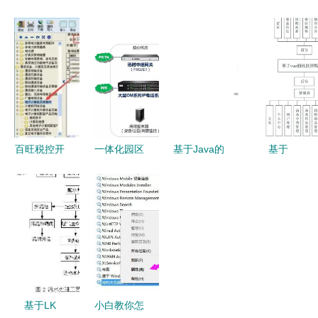
架的代驾服
程序的留守
件防泄密
多模态生物
务系统设计
宠物喂养管
敏感词报警
识别技术在
与实现
理系统设计
系统与上网
计算机系统
与实现
行为管理软
服务领域实
件在计算机
现新突破
系统服务中
的关键作用
百旺税控开
一体化园区
基于Java的
基于
票系统商品
通信系统
房屋租赁信
SpringBoot
和服务税收
融合工厂、
息系统毕业
与Vue.js的
分类编码操
学校与医院
设计 开
社区拼购商
作手册——
的高效解决
发、论文与
城系统设计
计算机系统
方案
部署指南
与实现
服务篇
基于LK
小白教你怎