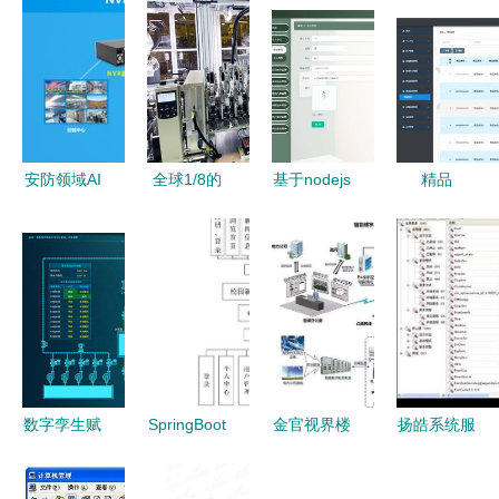
安防领域AI
全球1/8的
基于nodejs
精品
芯片应用与
笔记本电脑
vue家居产
SpringCloud
计算机系统
出自这里
品的进销存
商品服务系
服务发展技
联想最大制
系统 计算
统 疫情下
术展望
造基地如何
机毕业设计
的微服务分
实现日处理
布式购物商
5000笔订
城设计与实
单？
现
数字孪生赋
SpringBoot
金官视界楼
扬皓系统服
能 构建智
校园新闻管
宇自控
务优化管理
慧污水厂
理系统的设
（BA）系
器 v1.0 绿