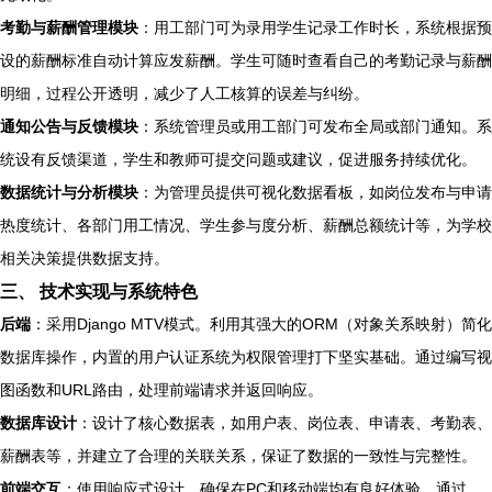
考勤与薪酬管理模块
：用工部门可为录用学生记录工作时长，系统根据预
设的薪酬标准自动计算应发薪酬。学生可随时查看自己的考勤记录与薪酬
明细，过程公开透明，减少了人工核算的误差与纠纷。
通知公告与反馈模块
：系统管理员或用工部门可发布全局或部门通知。系
统设有反馈渠道，学生和教师可提交问题或建议，促进服务持续优化。
数据统计与分析模块
：为管理员提供可视化数据看板，如岗位发布与申请
热度统计、各部门用工情况、学生参与度分析、薪酬总额统计等，为学校
相关决策提供数据支持。
三、 技术实现与系统特色
后端
：采用Django MTV模式。利用其强大的ORM（对象关系映射）简化
数据库操作，内置的用户认证系统为权限管理打下坚实基础。通过编写视
图函数和URL路由，处理前端请求并返回响应。
数据库设计
：设计了核心数据表，如用户表、岗位表、申请表、考勤表、
薪酬表等，并建立了合理的关联关系，保证了数据的一致性与完整性。
前端交互
：使用响应式设计，确保在PC和移动端均有良好体验。通过