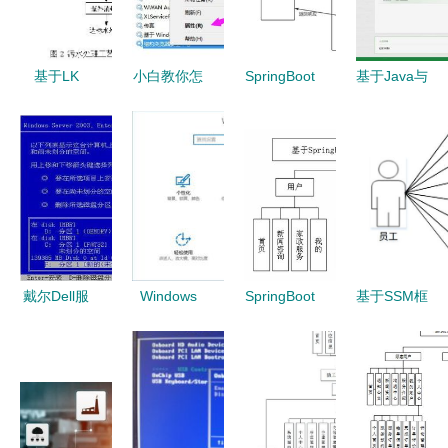
计算机系统
方案
部署指南
与实现
服务篇
基于LK
小白教你怎
SpringBoot
基于Java与
PLC系列的
么删除系统
框架下的喜
Vue的社区
自动控制系
服务 计算
乐咖啡厅计
管理与服务
统在污水处
机系统服务
算机系统服
系统的设计
理厂计算机
安全删除指
务设计与实
与实现
系统服务中
南
现
的应用
戴尔Dell服
Windows
SpringBoot
基于SSM框
务器安装
10电脑玩
驱动的原生
架的工厂产
Windows
《绝地求
Android居
品销存管理
Server
生》网络延
家养老管理
系统设计与
2003系统
迟高？系统
系统 创新
实现
全攻略
与网络优化
计算机系统