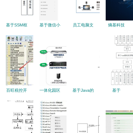
基于SSM框
基于微信小
员工电脑文
熵基科技
架的代驾服
程序的留守
件防泄密
多模态生物
务系统设计
宠物喂养管
敏感词报警
识别技术在
与实现
理系统设计
系统与上网
计算机系统
与实现
行为管理软
服务领域实
件在计算机
现新突破
系统服务中
的关键作用
百旺税控开
一体化园区
基于Java的
基于
票系统商品
通信系统
房屋租赁信
SpringBoot
和服务税收
融合工厂、
息系统毕业
与Vue.js的
分类编码操
学校与医院
设计 开
社区拼购商
作手册——
的高效解决
发、论文与
城系统设计